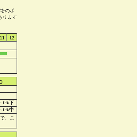
培のポ
あります
11
12
)
～06/下
～06/中
で、こ