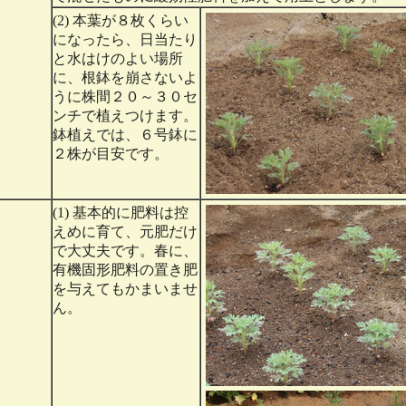
(2) 本葉が８枚くらい
になったら、日当たり
と水はけのよい場所
に、根鉢を崩さないよ
うに株間２０～３０セ
ンチで植えつけます。
鉢植えでは、６号鉢に
２株が目安です。
(1) 基本的に肥料は控
えめに育て、元肥だけ
で大丈夫です。春に、
有機固形肥料の置き肥
を与えてもかまいませ
ん。