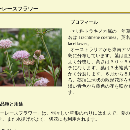
ーレースフラワー
プロフィール
セリ科トラキメネ属の一年
名は Trachtmene coerulea。英名
laceflower。
オーストラリアから東南ア
島に分布しています。茎は直
よく分枝し、高さは３０～６
チになります。葉は３出複葉
かく分裂します。６月から８
ろ、茎頂に球状の散形花序を
淡い青色から藤色の花を咲か
す。
品種と用途
ーレースフラワー」は、弱々しい草形のわりには丈夫で、夏の
す。また水揚げがよく、切花にも利用されます。