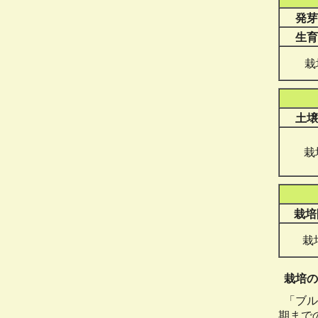
発芽
生育
栽
土壌
栽
栽培
栽
栽培の
「ブル
期まで