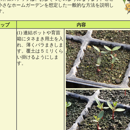
小さなホームガーデンを想定した一般的な方法を説明し
す。
テップ
内容
(1) 連結ポットや育苗
箱にタネまき用土を入
れ、薄くバラまきしま
す。覆土は５ミリくら
い掛けるようにしま
す。