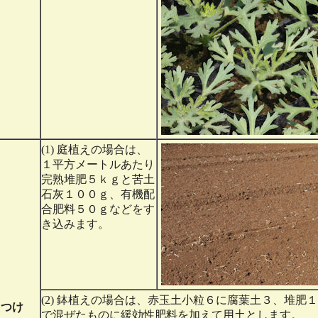
(1) 庭植えの場合は、
１平方メートルあたり
完熟堆肥５ｋｇと苦土
石灰１００ｇ、有機配
合肥料５０ｇなどをす
き込みます。
(2) 鉢植えの場合は、赤玉土小粒６に腐葉土３、堆肥
えつけ
で混ぜたものに緩効性肥料を加えて用土とします。