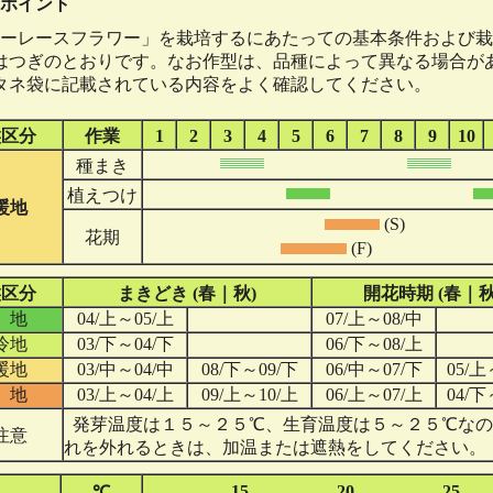
ポイント
ーレースフラワー」を栽培するにあたっての基本条件および栽
はつぎのとおりです。なお作型は、品種によって異なる場合が
タネ袋に記載されている内容をよく確認してください。
候区分
作業
1
2
3
4
5
6
7
8
9
10
種まき
植えつけ
暖地
(S)
花期
(F)
候区分
まきどき (春｜秋)
開花時期 (春｜秋
 地
04/上～05/上
07/上～08/中
冷地
03/下～04/下
06/下～08/上
暖地
03/中～04/中
08/下～09/下
06/中～07/下
05/上
 地
03/上～04/上
09/上～10/上
06/上～07/上
04/下
発芽温度は１５～２５℃、生育温度は５～２５℃なの
注意
れを外れるときは、加温または遮熱をしてください。
15
20
25
℃