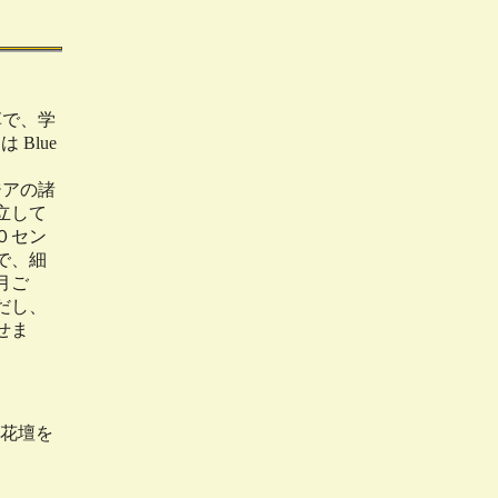
草で、学
は Blue
ジアの諸
立して
０セン
で、細
月ご
だし、
せま
花壇を