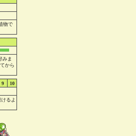
植物で
好みま
てから
9
10
避けるよ