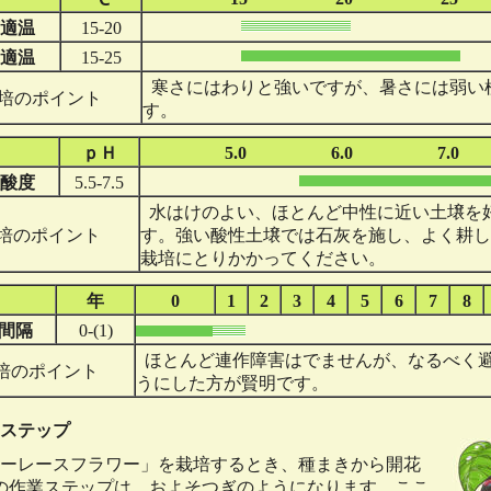
適温
15-20
適温
15-25
寒さにはわりと強いですが、暑さには弱い
培のポイント
す。
ｐＨ
5.0
6.0
7.0
酸度
5.5-7.5
水はけのよい、ほとんど中性に近い土壌を
培のポイント
す。強い酸性土壌では石灰を施し、よく耕し
栽培にとりかかってください。
年
0
1
2
3
4
5
6
7
8
間隔
0-(1)
ほとんど連作障害はでませんが、なるべく
培のポイント
うにした方が賢明です。
ステップ
ーレースフラワー」を栽培するとき、種まきから開花
の作業ステップは、およそつぎのようになります。ここ