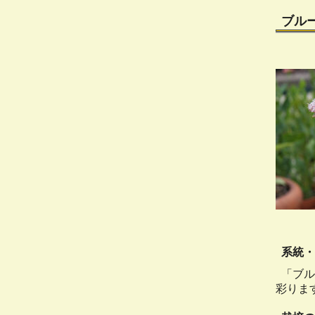
ブル
系統・
「ブル
彩りま