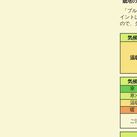
栽培の
「ブル
イント
ので、
気
温
気
寒
寒
温
暖
ご