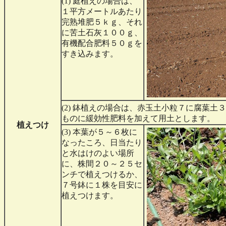
(1) 庭植えの場合は、
１平方メートルあたり
完熟堆肥５ｋｇ、それ
に苦土石灰１００ｇ、
有機配合肥料５０ｇを
すき込みます。
(2) 鉢植えの場合は、赤玉土小粒７に腐葉土
ものに緩効性肥料を加えて用土とします。
植えつけ
(3) 本葉が５～６枚に
なったころ、日当たり
と水はけのよい場所
に、株間２０～２５セ
ンチで植えつけるか、
７号鉢に１株を目安に
植えつけます。