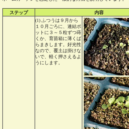
ステップ
内容
(1) ふつうは９月から
１０月ごろに、連結ポ
ットに３～５粒ずつ蒔
くか、育苗箱に薄くば
らまきします。好光性
なので、覆土は掛けな
いで、軽く押さえるよ
うにします。