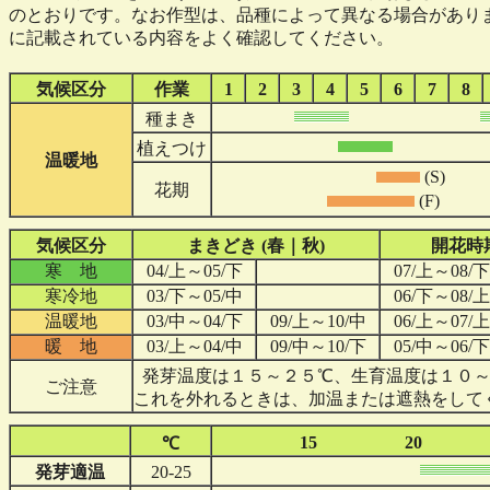
のとおりです。なお作型は、品種によって異なる場合があり
に記載されている内容をよく確認してください。
気候区分
作業
1
2
3
4
5
6
7
8
種まき
植えつけ
温暖地
(S)
花期
(F)
気候区分
まきどき (春｜秋)
開花時期
寒 地
04/上～05/下
07/上～08/下
寒冷地
03/下～05/中
06/下～08/上
温暖地
03/中～04/下
09/上～10/中
06/上～07/上
暖 地
03/上～04/中
09/中～10/下
05/中～06/下
発芽温度は１５～２５℃、生育温度は１０～
ご注意
これを外れるときは、加温または遮熱をして
15
20
℃
発芽適温
20-25