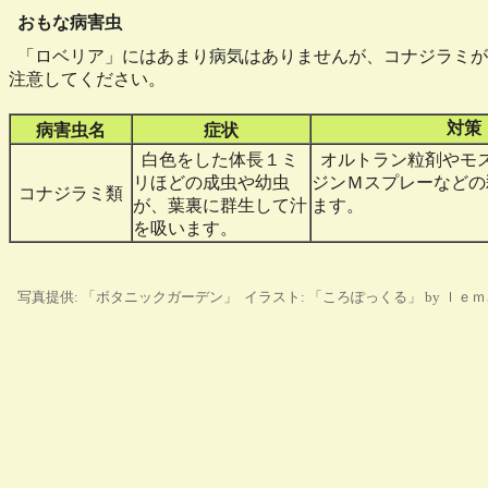
おもな病害虫
「ロベリア」にはあまり病気はありませんが、コナジラミが
注意してください。
対策
病害虫名
症状
白色をした体長１ミ
オルトラン粒剤やモ
リほどの成虫や幼虫
ジンＭスプレーなどの
コナジラミ類
が、葉裏に群生して汁
ます。
を吸います。
写真提供: 「ボタニックガーデン」 イラスト: 「ころぽっくる」 by ｌｅ