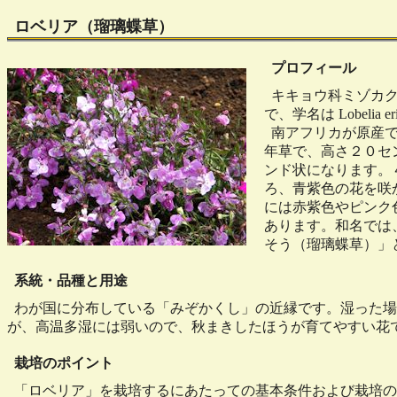
ロベリア（瑠璃蝶草）
プロフィール
キキョウ科ミゾカク
で、学名は Lobelia er
南アフリカが原産で
年草で、高さ２０セ
ンド状になります。
ろ、青紫色の花を咲
には赤紫色やピンク
あります。和名では
そう（瑠璃蝶草）」
系統・品種と用途
わが国に分布している「みぞかくし」の近縁です。湿った場
が、高温多湿には弱いので、秋まきしたほうが育てやすい花
栽培のポイント
「ロベリア」を栽培するにあたっての基本条件および栽培の