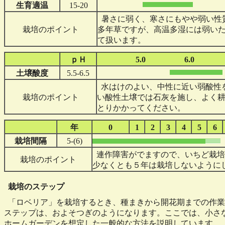
生育適温
15-20
暑さに弱く、寒さにもやや弱い性
栽培のポイント
多年草ですが、高温多湿には弱い
て扱います。
ｐＨ
5.0
6.0
土壌酸度
5.5-6.5
水はけのよい、中性に近い弱酸性
栽培のポイント
い酸性土壌では石灰を施し、よく
とりかかってください。
年
0
1
2
3
4
5
6
栽培間隔
5-(6)
連作障害がでますので、いちど栽培
栽培のポイント
少なくとも５年は栽培しないように
栽培のステップ
「ロベリア」を栽培するとき、種まきから開花期までの作業
ステップは、およそつぎのようになります。ここでは、小さ
ホームガーデンを想定した一般的な方法を説明しています。