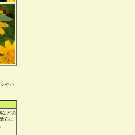
シやハ
剤などの
散布に
。