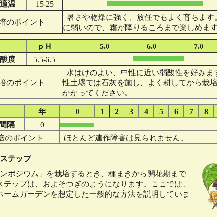
適温
15-25
暑さや乾燥に強く、放任でもよく育ちます
培のポイント
に弱いので、霜が降りるころまで楽しめま
ｐＨ
5.0
6.0
7.0
酸度
5.5-6.5
水はけのよい、中性に近い弱酸性を好みま
培のポイント
性土壌では石灰を施し、よく耕してから栽
かかってください。
年
0
1
2
3
4
5
6
7
8
間隔
0
培のポイント
ほとんど連作障害は見られません。
ステップ
ンポジウム」を栽培するとき、種まきから開花期まで
ステップは、およそつぎのようになります。ここでは、
ホームガーデンを想定した一般的な方法を説明していま