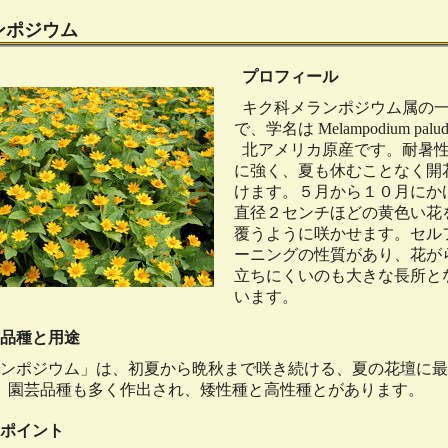
ンポジウム
プロフィール
キク科メランポジウム属の
で、学名は Melampodium palu
北アメリカ原産です。耐暑
に強く、夏も休むことなく開
けます。５月から１０月にか
直径２センチほどの黄色い花
覆うように咲かせます。セル
ーニングの性質があり、花が
立ちにくいのも大きな長所と
います。
品種と用途
ンポジウム」は、初夏から晩秋まで咲き続ける、夏の花壇に最
。園芸品種も多く作出され、矮性種と高性種とがあります。
ポイント