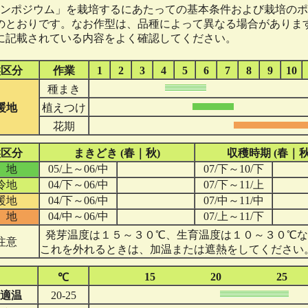
ンポジウム」を栽培するにあたっての基本条件および栽培のポ
のとおりです。なお作型は、品種によって異なる場合がありま
に記載されている内容をよく確認してください。
候区分
作業
1
2
3
4
5
6
7
8
9
10
種まき
暖地
植えつけ
花期
候区分
まきどき (春｜秋)
収穫時期 (春｜秋
 地
05/上～06/中
07/下～10/下
冷地
04/下～06/中
07/下～11/上
暖地
04/下～06/中
07/中～11/中
 地
04/中～06/中
07/上～11/下
発芽温度は１５～３０℃、生育温度は１０～３０℃な
注意
これを外れるときは、加温または遮熱をしてください
15
20
25
℃
適温
20-25