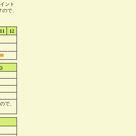
イント
すので、
11
12
)
ので、
。