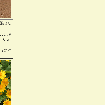
で混ぜた
のよい場
、６５
ように注