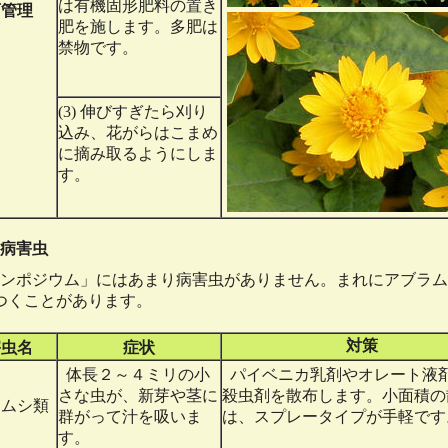
は有機固形肥料の置き
育管理
肥を施します。多肥は
禁物です。
(3) 伸びすぎたら刈り
込み、花がらはこまめ
に摘み取るようにしま
す。
病害虫
ンポジウム」にはあまり病害虫がありません。まれにアブラム
つくことがあります。
対策
害虫名
症状
体長２～４ミリの小
パイベニカ乳剤やオレート液
さな虫が、新芽や茎に
殺虫剤を散布します。小面積の
ラムシ類
群がって汁を吸いま
は、スプレータイプが手軽です
す。