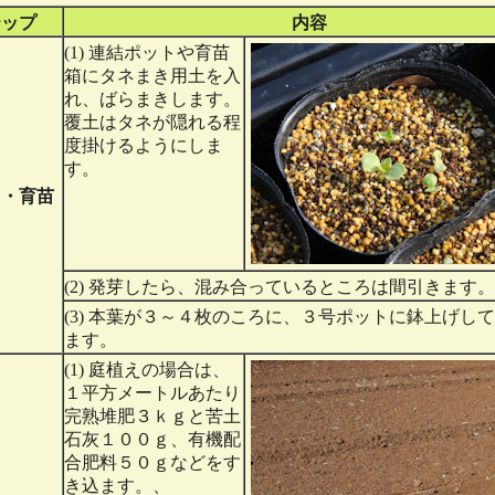
テップ
内容
(1) 連結ポットや育苗
箱にタネまき用土を入
れ、ばらまきします。
覆土はタネが隠れる程
度掛けるようにしま
す。
き・育苗
(2) 発芽したら、混み合っているところは間引きます。
(3) 本葉が３～４枚のころに、３号ポットに鉢上げし
ます。
(1) 庭植えの場合は、
１平方メートルあたり
完熟堆肥３ｋｇと苦土
石灰１００ｇ、有機配
合肥料５０ｇなどをす
き込ます。、