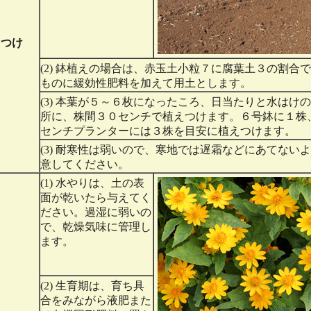
えつけ
(2) 鉢植えの場合は、赤玉土小粒７に腐葉土３の割合
ものに緩効性肥料を加えて用土とします。
(3) 本葉が５～６枚になったころ、日当たりと水はけ
所に、株間３０センチで植えつけます。６号鉢に１株
センチプランターには３株を目安に植えつけます。
(3) 耐寒性は弱いので、寒地では遅霜などにあてない
意してください。
(1) 水やりは、土の表
面が乾いたら与えてく
ださい。過湿に弱いの
で、乾燥気味に管理し
ます。
(2) 生育期は、育ち具
合をみながら液肥また