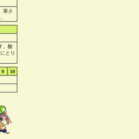
。寒さ
す。
す。酸
培にとり
9
10