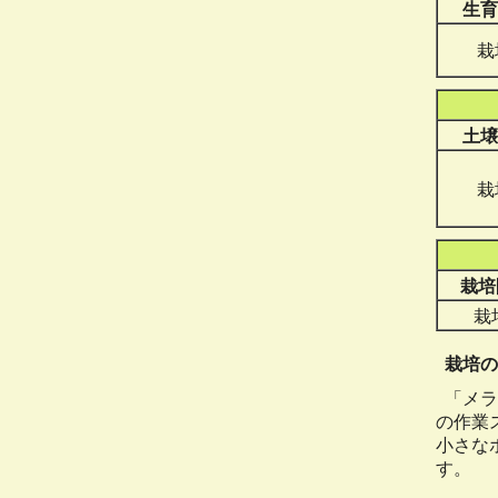
生育
栽
土壌
栽
栽培
栽
栽培の
「メラ
の作業
小さな
す。