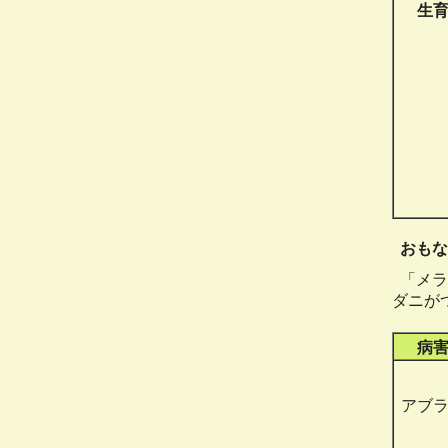
生
おもな
「メラ
ダニが
病
アブ