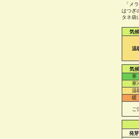
「メラ
はつぎ
タネ袋
気
温
気
寒
寒
温
暖
ご
発芽