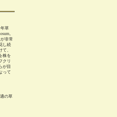
一年草
dosum。
性が非常
花し続
けて、
を株を
フクリ
らが目
なって
適の草