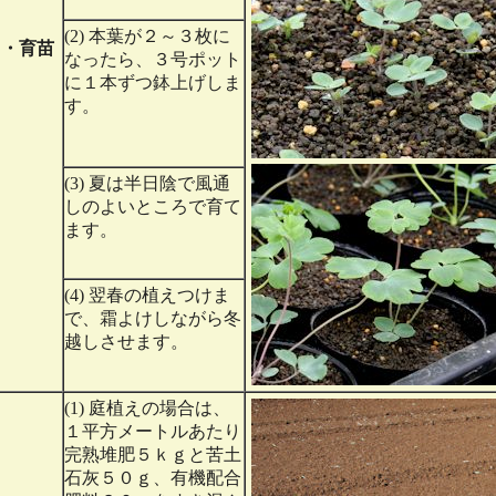
(2) 本葉が２～３枚に
き・育苗
なったら、３号ポット
に１本ずつ鉢上げしま
す。
(3) 夏は半日陰で風通
しのよいところで育て
ます。
(4) 翌春の植えつけま
で、霜よけしながら冬
越しさせます。
(1) 庭植えの場合は、
１平方メートルあたり
完熟堆肥５ｋｇと苦土
石灰５０ｇ、有機配合