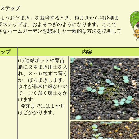
ステップ
ようおだまき」を栽培するとき、種まきから開花期ま
業ステップは、およそつぎのようになります。ここで
さなホームガーデンを想定した一般的な方法を説明して
。
テップ
内容
(1) 連結ポットや育苗
箱にタネまき用土を入
れ、３～５粒ずつ蒔く
か、ばらまきします。
タネが非常に細かいの
で、ごく薄く覆土をか
けます。
発芽までには１か月
ほどかかります。