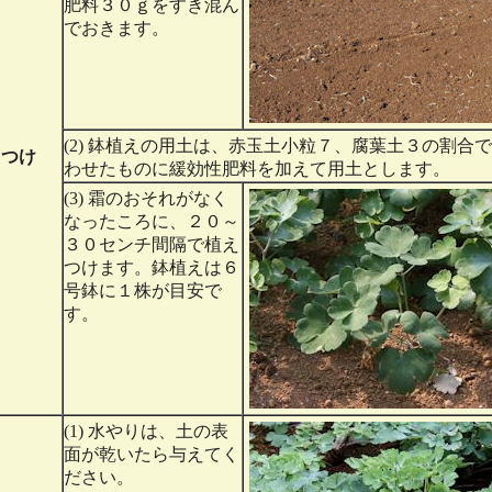
肥料３０ｇをすき混ん
でおきます。
(2) 鉢植えの用土は、赤玉土小粒７、腐葉土３の割合
えつけ
わせたものに緩効性肥料を加えて用土とします。
(3) 霜のおそれがなく
なったころに、２０～
３０センチ間隔で植え
つけます。鉢植えは６
号鉢に１株が目安で
す。
(1) 水やりは、土の表
面が乾いたら与えてく
ださい。