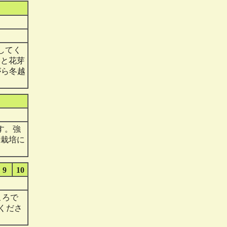
してく
いと花芽
がら冬越
す。強
ら栽培に
9
10
ころで
くださ