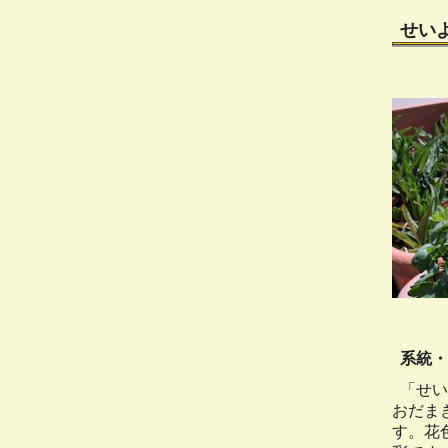
せい
系統・
「せい
おだま
す。花