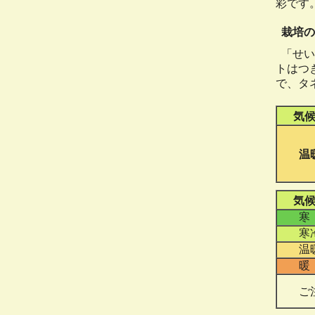
彩です
栽培の
「せい
トはつ
で、タ
気
温
気
寒
寒
温
暖
ご