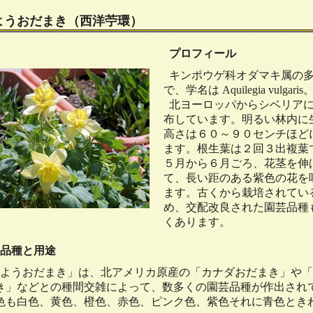
ようおだまき（西洋苧環）
プロフィール
キンポウゲ科オダマキ属の
で、学名は Aquilegia vulgaris
北ヨーロッパからシベリア
布しています。明るい林内に
高さは６０～９０センチほど
ます。根生葉は２回３出複葉
５月から６月ごろ、花茎を伸
て、長い距のある紫色の花を
ます。古くから栽培されてい
め、交配改良された園芸品種
くあります。
品種と用途
ようおだまき」は、北アメリカ原産の「カナダおだまき」や「
き」などとの種間交雑によって、数多くの園芸品種が作出され
色も白色、黄色、橙色、赤色、ピンク色、紫色それに青色とき