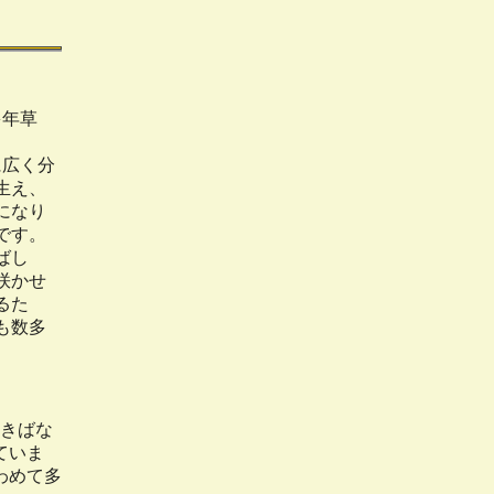
多年草
。
に広く分
生え、
になり
です。
ばし
咲かせ
るた
も数多
きばな
ていま
わめて多