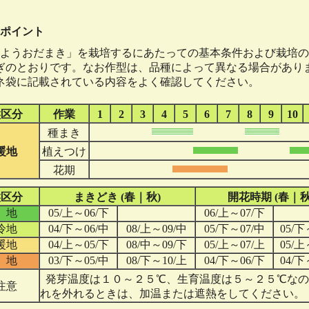
。
ポイント
ようおだまき」を栽培するにあたっての基本条件および栽培の
ぎのとおりです。なお作型は、品種によって異なる場合があり
ネ袋に記載されている内容をよく確認してください。
候区分
作業
1
2
3
4
5
6
7
8
9
10
種まき
暖地
植えつけ
花期
候区分
まきどき (春｜秋)
開花時期 (春｜秋
 地
05/上～06/下
06/上～07/下
冷地
04/下～06/中
08/上～09/中
05/下～07/中
05/下
暖地
04/上～05/下
08/中～09/下
05/上～07/上
05/上
 地
03/下～05/中
08/下～10/上
04/下～06/下
04/下
発芽温度は１０～２５℃、生育温度は５～２５℃なの
注意
れを外れるときは、加温または遮熱をしてください。