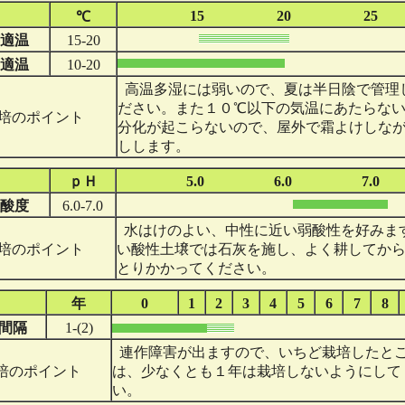
15
20
25
℃
適温
15-20
適温
10-20
高温多湿には弱いので、夏は半日陰で管理
ださい。また１０℃以下の気温にあたらな
培のポイント
分化が起こらないので、屋外で霜よけしな
しします。
ｐＨ
5.0
6.0
7.0
酸度
6.0-7.0
水はけのよい、中性に近い弱酸性を好みま
培のポイント
い酸性土壌では石灰を施し、よく耕してか
とりかかってください。
年
0
1
2
3
4
5
6
7
8
間隔
1-(2)
連作障害が出ますので、いちど栽培したと
培のポイント
は、少なくとも１年は栽培しないようにして
い。