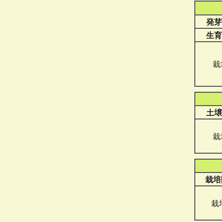
発芽
生育
栽
土壌
栽
栽培
栽