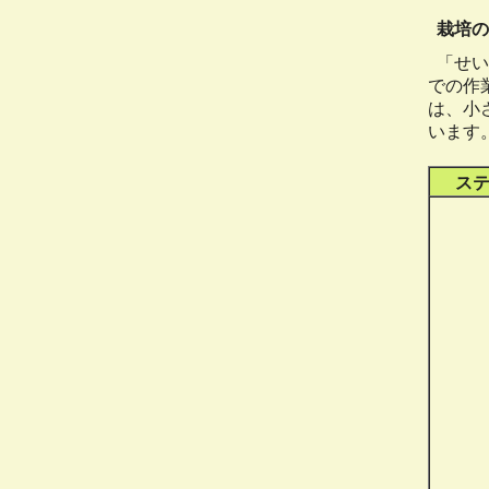
栽培の
「せい
での作
は、小
います
ス