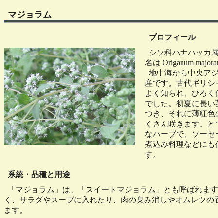
マジョラム
プロフィール
シソ科ハナハッカ属
名は Origanum major
地中海から中央アジ
産です。古代ギリシ
よく知られ、ひろく
でした。初夏に長い
つき、それに薄紅色
くさん咲きます。と
なハーブで、ソーセ
煮込み料理などにも
す。
系統・品種と用途
「マジョラム」は、「スイートマジョラム」とも呼ばれます
く、サラダやスープに入れたり、肉の臭み消しやオムレツの
ます。