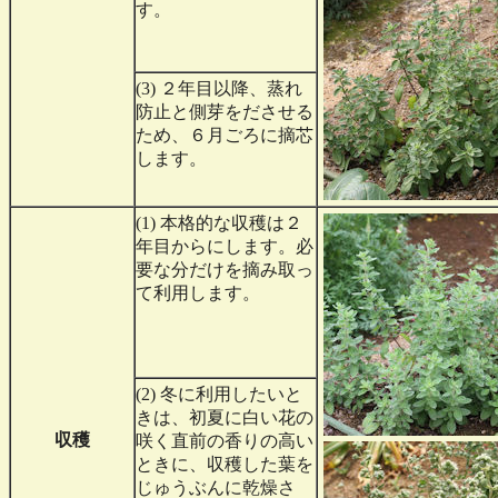
す。
(3) ２年目以降、蒸れ
防止と側芽をださせる
ため、６月ごろに摘芯
します。
(1) 本格的な収穫は２
年目からにします。必
要な分だけを摘み取っ
て利用します。
(2) 冬に利用したいと
きは、初夏に白い花の
収穫
咲く直前の香りの高い
ときに、収穫した葉を
じゅうぶんに乾燥さ