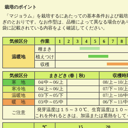
栽培のポイント
「マジョラム」を栽培するにあたっての基本条件および栽培
ぎのとおりです。なお作型は、品種によって異なる場合があ
袋に記載されている内容をよく確認してください。
気候区分
作業
1
2
3
4
5
6
7
8
種まき
温暖地
植えつけ
収穫
気候区分
まきどき (春｜秋)
収穫時期
寒 地
04/中～06/上
08/上～10/上
寒冷地
04/上～06/上
07/下～10/上
温暖地
03/下～05/下
07/上～10/中
暖 地
03/中～05/中
06/下～11/中
発芽温度は１５～３０℃、生育温度は１０～
ご注意
これを外れるときは、加温または遮熱をして
15
20
℃