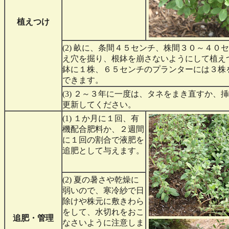
植えつけ
(2) 畝に、条間４５センチ、株間３０～４０
え穴を掘り、根鉢を崩さないようにして植え
鉢に１株、６５センチのプランターには３株
できます。
(3) ２～３年に一度は、タネをまき直すか、
更新してください。
(1) １か月に１回、有
機配合肥料か、２週間
に１回の割合で液肥を
追肥として与えます。
(2) 夏の暑さや乾燥に
弱いので、寒冷紗で日
除けや株元に敷きわら
をして、水切れをおこ
追肥・管理
なさいように注意しま