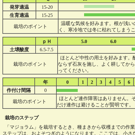
発芽適温
15-20
生育適温
15-25
温暖な気候を好みます。根が浅い
栽培のポイント
く、寒冷地では冬に枯れてしまう
ｐＨ
5.0
6.0
土壌酸度
6.5-7.5
ほとんど中性の用土を好みます。
栽培のポイント
ならず石灰を施し、よく耕してから
ってください。
年
0
1
2
3
4
5
6
作付け間隔
0
ほとんど連作障害はありません。
栽培のポイント
だけ連作は避けることが賢明です。
栽培のステップ
「マジョラム」を栽培するとき、種まきから収穫までの作業
ステップは、およそつぎのようになります。ここでは、小さ