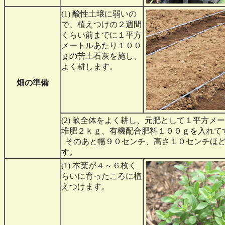
(1) 酸性土壌に弱いの
で、植えつけの２週間
くらい前までに１平方
メートルあたり１００
ｇの苦土石灰を施し、
よく耕します。
畑の準備
(2) 畝全体をよく耕し、元肥として１平方メ
堆肥２ｋｇ、有機配合肥料１００ｇを入れて
そのあと幅９０センチ、高さ１０センチほ
す。
(1) 本葉が４～６枚く
らいに育ったころに植
えつけます。