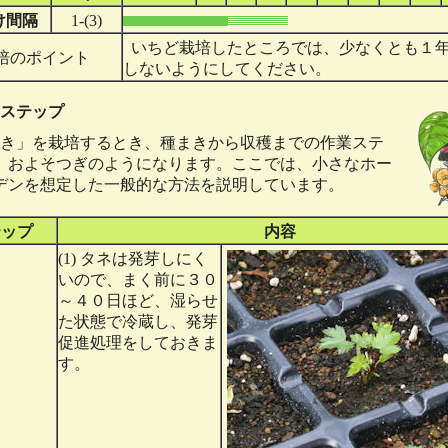
け間隔
1-(3)
いちど栽培したところでは、少なくとも１
培のポイント
しないようにしてください。
ステップ
き」を栽培するとき、種まきから収穫までの作業ステ
、およそつぎのようになります。ここでは、小さなホー
デンを想定した一般的な方法を説明しています。
テップ
内容
(1) タネは発芽しにく
いので、まく前に３０
～４０日ほど、湿らせ
た状態で冷蔵し、発芽
促進処理をしておきま
す。