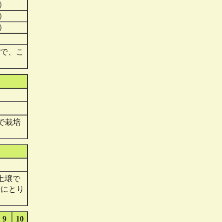
）
）
）
で、こ
で栽培
土壌で
培にとり
9
10