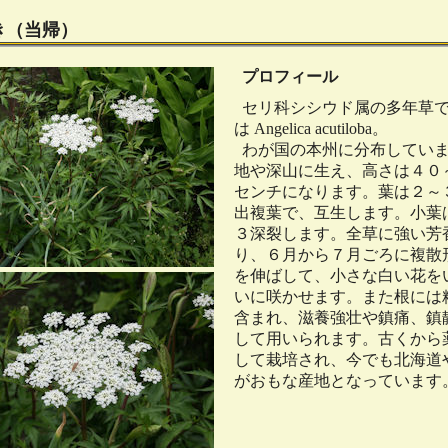
き（当帰）
プロフィール
セリ科シシウド属の多年草
は Angelica acutiloba。
わが国の本州に分布してい
地や深山に生え、高さは４０
センチになります。葉は２～
出複葉で、互生します。小葉
３深裂します。全草に強い芳
り、６月から７月ごろに複散
を伸ばして、小さな白い花を
いに咲かせます。また根には
含まれ、滋養強壮や鎮痛、鎮
して用いられます。古くから
して栽培され、今でも北海道
がおもな産地となっています