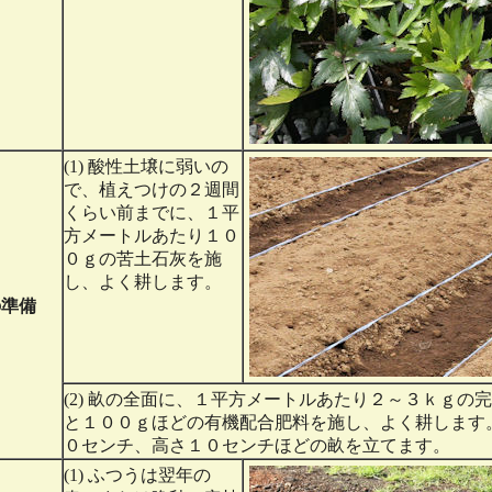
(1) 酸性土壌に弱いの
で、植えつけの２週間
くらい前までに、１平
方メートルあたり１０
０ｇの苦土石灰を施
し、よく耕します。
の準備
(2) 畝の全面に、１平方メートルあたり２～３ｋｇの
と１００ｇほどの有機配合肥料を施し、よく耕します
０センチ、高さ１０センチほどの畝を立てます。
(1) ふつうは翌年の