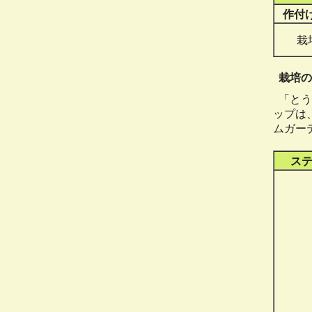
作付
栽
栽培の
「とう
ップは
ムガー
ス