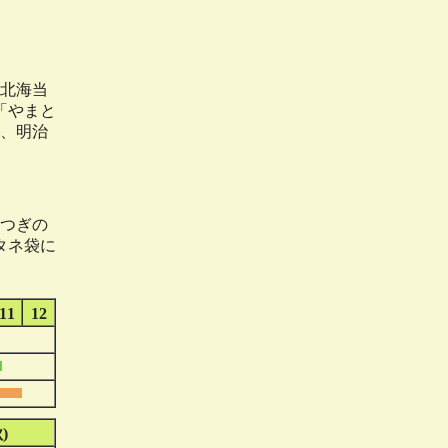
北海当
「やまと
」は、明治
つぎの
タネ袋に
11
12
)