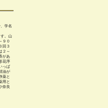
で、学名
ます。山
～９０
３回３
は２～
香があ
形花序
いっぱ
精油が
静薬と
薬用と
や奈良
。