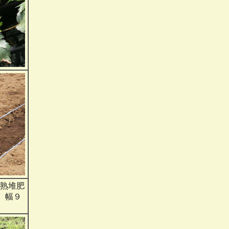
完熟堆肥
。幅９