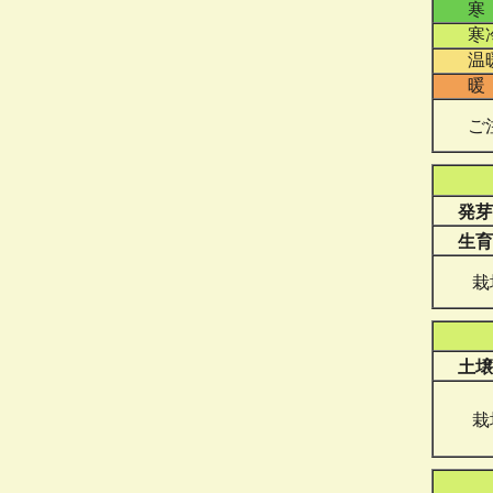
寒
寒
温
暖
ご
発芽
生育
栽
土壌
栽