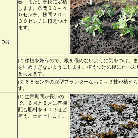
春、または晩秋に定植
します。条間３０～４
０センチ、株間２０～
３０センチに植えつけ
ます。
えつけ
(2) 移植を嫌うので、根を傷めないように気をつけ、
を埋めすぎないようにします。植えつけの後にたっぷ
を与えます。
(3) ６５センチの深型プランターなら２～３株が植え
す。
(1) 生育期間が長いの
で、６月と８月に有機
配合肥料を４０ｇほど
与え、土寄せします。