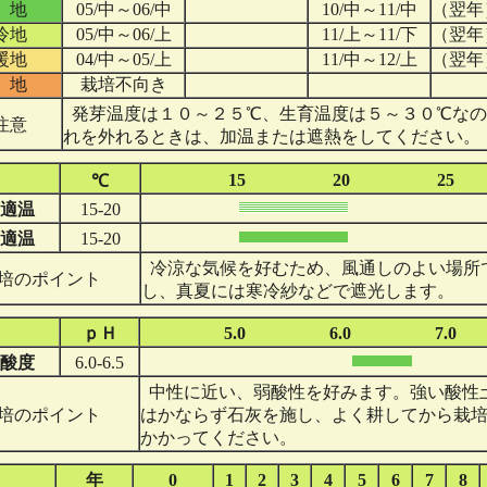
 地
05/中～06/中
10/中～11/中
（翌年
冷地
05/中～06/上
11/上～11/下
（翌年
暖地
04/中～05/上
11/中～12/上
（翌年
 地
栽培不向き
発芽温度は１０～２５℃、生育温度は５～３０℃なの
注意
れを外れるときは、加温または遮熱をしてください。
15
20
25
℃
適温
15-20
適温
15-20
冷涼な気候を好むため、風通しのよい場所
培のポイント
し、真夏には寒冷紗などで遮光します。
ｐＨ
5.0
6.0
7.0
酸度
6.0-6.5
中性に近い、弱酸性を好みます。強い酸性
培のポイント
はかならず石灰を施し、よく耕してから栽
かかってください。
年
0
1
2
3
4
5
6
7
8