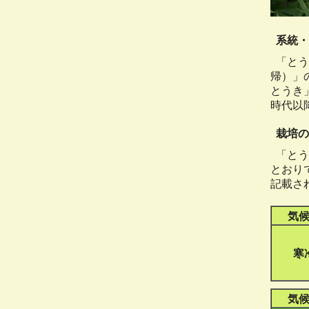
系統・
「とう
帰）」
とうき」で
時代以
栽培の
「とう
とおり
記載さ
気
寒
気