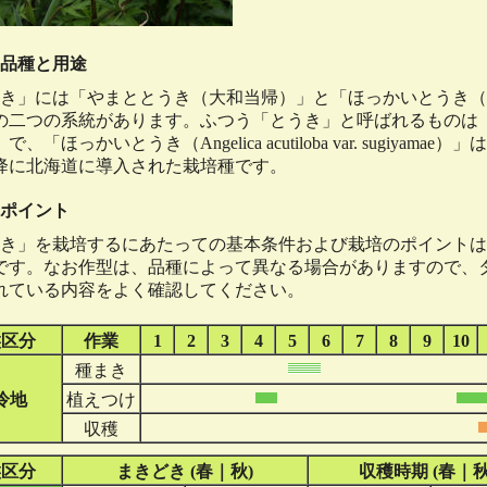
品種と用途
き」には「やまととうき（大和当帰）」と「ほっかいとうき（
の二つの系統があります。ふつう「とうき」と呼ばれるものは
、「ほっかいとうき（Angelica acutiloba var. sugiyamae）
降に北海道に導入された栽培種です。
ポイント
き」を栽培するにあたっての基本条件および栽培のポイントは
です。なお作型は、品種によって異なる場合がありますので、
れている内容をよく確認してください。
候区分
作業
1
2
3
4
5
6
7
8
9
10
種まき
冷地
植えつけ
収穫
候区分
まきどき (春｜秋)
収穫時期 (春｜秋