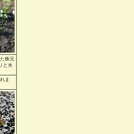
また株元
りと水
られま