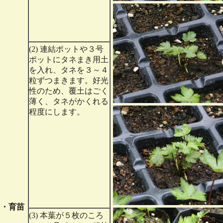
(2) 連結ポットや３号
ポットにタネまき用土
を入れ、タネを３～４
粒ずつまきます。好光
性のため、覆土はごく
薄く、タネがかくれる
程度にします。
き・育苗
(3) 本葉が５枚のころ