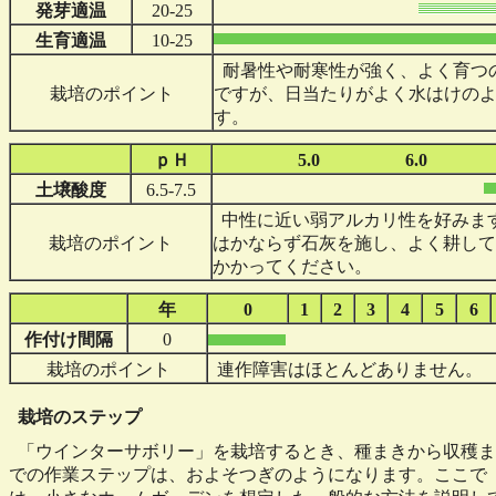
発芽適温
20-25
生育適温
10-25
耐暑性や耐寒性が強く、よく育つ
栽培のポイント
ですが、日当たりがよく水はけの
す。
ｐＨ
5.0
6.0
土壌酸度
6.5-7.5
中性に近い弱アルカリ性を好みま
栽培のポイント
はかならず石灰を施し、よく耕して
かかってください。
年
0
1
2
3
4
5
6
作付け間隔
0
栽培のポイント
連作障害はほとんどありません。
栽培のステップ
「ウインターサボリー」を栽培するとき、種まきから収穫ま
での作業ステップは、およそつぎのようになります。ここで