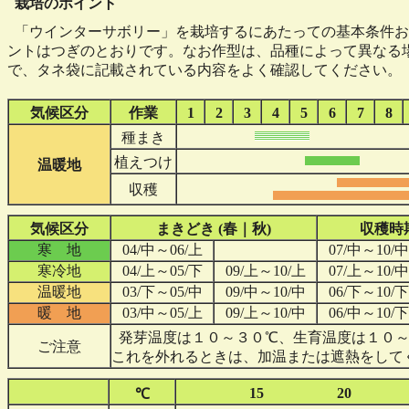
栽培のポイント
「ウインターサボリー」を栽培するにあたっての基本条件お
ントはつぎのとおりです。なお作型は、品種によって異なる
で、タネ袋に記載されている内容をよく確認してください。
気候区分
作業
1
2
3
4
5
6
7
8
種まき
植えつけ
温暖地
収穫
気候区分
まきどき (春｜秋)
収穫時期
寒 地
04/中～06/上
07/中～10/中
寒冷地
04/上～05/下
09/上～10/上
07/上～10/中
温暖地
03/下～05/中
09/中～10/中
06/下～10/下
暖 地
03/中～05/上
09/上～10/中
06/中～10/下
発芽温度は１０～３０℃、生育温度は１０～
ご注意
これを外れるときは、加温または遮熱をして
15
20
℃