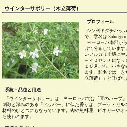
ウインターサボリー（木立薄荷）
プロフィール
シソ科キダチハッカ
で、学名は Satureja m
ヨーロッパ南部から
けて分布しています
いアルカリ土壌に生
～４０センチになり
１０月ごろ、小さな
ます。和名では「き
立薄荷）」と呼ばれ
系統・品種と用途
「ウインターサボリー」は、ヨーロッパでは「豆のハーブ」
刺激と深みのある「ペッパー」に似た香りは、ブーケ・ガル
材料のひとつにもなっています。肉や魚料理、ビネガーやオ
も使われます。