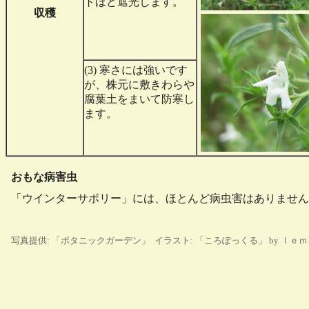
トほど遮光します。
収穫
(3) 寒さには強いです
が、株元に敷きわらや
腐葉土をまいて防寒し
ます。
おもな病害虫
「ウインターサボリー」には、ほとんど病虫害はありません
写真提供: 「ボタニックガーデン」 イラスト: 「ころぽっくる」 by ｌｅ