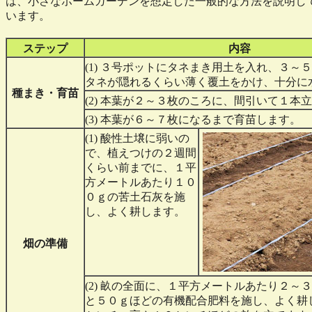
は、小さなホームガーデンを想定した一般的な方法を説明し
います。
ステップ
内容
(1) ３号ポットにタネまき用土を入れ、３～
タネが隠れるくらい薄く覆土をかけ、十分に
種まき・育苗
(2) 本葉が２～３枚のころに、間引いて１本
(3) 本葉が６～７枚になるまで育苗します。
(1) 酸性土壌に弱いの
で、植えつけの２週間
くらい前までに、１平
方メートルあたり１０
０ｇの苦土石灰を施
し、よく耕します。
畑の準備
(2) 畝の全面に、１平方メートルあたり２～
と５０ｇほどの有機配合肥料を施し、よく耕