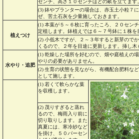
センチ、高さ１０センチほどの畝を立てます
(3) 鉢やプランターの場合は、赤玉土小粒７
ぜ、苦土石灰を少量施しておきます。
(1) 本葉が５～６枚に育ったころ、２０セン
定植します。鉢植えでは６～７号鉢に１株を
植えつけ
(2) 小低木ですが、２～３年すると新芽ので
くるので、２年を目途に更新します。挿し木
(1) 乾燥した場所を好むので、畑や庭植えの
やりの必要がありません。
水やり・追肥
(2) 生育の状態を見ながら、有機配合肥料な
として施します。
(1) 若くて軟らかな葉
を収穫します。
(2) 茂りすぎると蒸れ
るので、梅雨入り前に
切り取りします。また
真夏には、寒冷紗など
を掛け、５０パーセン