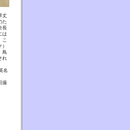
草丈
のた
全長
には
、こ
ク）
、鳥
それ
。英名
日撮