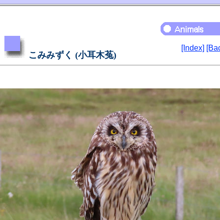
[Index]
[Ba
こみみずく (小耳木菟)