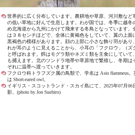
世界的に広く分布しています。農耕地や草原、河川敷など
の低い草地に好んで生息します。わが国では、冬季に越冬
め北海道から九州にかけて飛来する冬鳥となっています。
は３８センチほどで、全体に黄褐色をしていて、翼の上面
黒褐色の模様があります。顔の上部に小さな飾り羽があり
れが耳のように見えることから、小耳の「フクロウ」（ズ
と呼ばれます。餌はモグラ類やネズミ類を主食にしていて
も捕えます。北のツンドラ地帯や草原地で繁殖し、冬期は
ぞれに温帯へ渡っていきます。
フクロウ科トラフズク属の鳥類で、学名は Asio flammeus
は Short-eared owl。
イギリス・スコットランド・スカイ島にて、2025年07月06
影。(photo by Jon Suehiro)