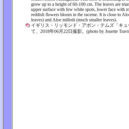
grow up to a height of 60-100 cm. The leaves are tria
upper surface with few white spots, lower face with 
reddish flowers bloom in the raceme. It is close to Alo
leaves) and Aloe millotii (much smaller leaves).
イギリス・リッモンド・アポン・テムズ「キュ
て、2018年06月22日撮影。(photo by Jouette Travi