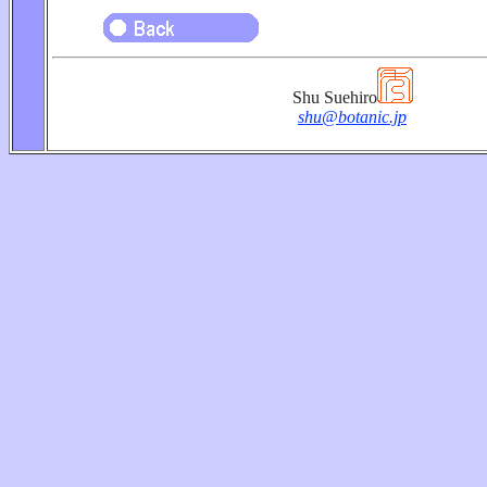
Shu Suehiro
shu@botanic.jp