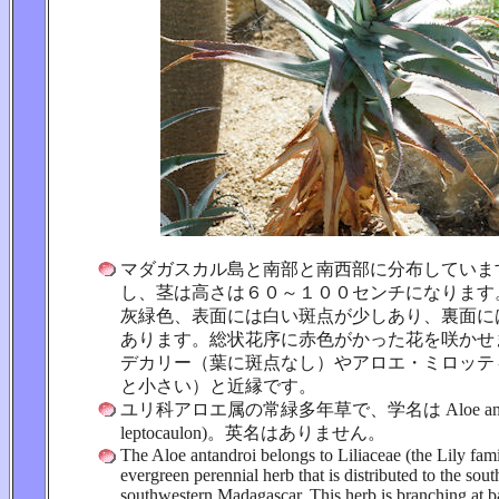
マダガスカル島と南部と南西部に分布していま
し、茎は高さは６０～１００センチになります
灰緑色、表面には白い斑点が少しあり、裏面に
あります。総状花序に赤色がかった花を咲かせ
デカリー（葉に斑点なし）やアロエ・ミロッテ
と小さい）と近縁です。
ユリ科アロエ属の常緑多年草で、学名は Aloe antandro
leptocaulon)。英名はありません。
The Aloe antandroi belongs to Liliaceae (the Lily famil
evergreen perennial herb that is distributed to the sou
southwestern Madagascar. This herb is branching at b