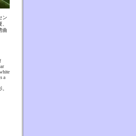
セン
夏、
湾曲
f
ear
 white
s a
影。