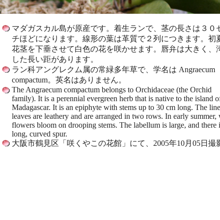
マダガスカル島が原産です。着生ランで、茎の長さは３０
チほどになります。線形の葉は革質で２列につきます。初
花茎を下垂させて白色の花を咲かせます。唇弁は大きく、
した長い距があります。
ラン科アングレクム属の常緑多年草で、学名は Angraecum
compactum。英名はありません。
The Angraecum compactum belongs to Orchidaceae (the Orchid
family). It is a perennial evergreen herb that is native to the island o
Madagascar. It is an epiphyte with stems up to 30 cm long. The lin
leaves are leathery and are arranged in two rows. In early summer,
flowers bloom on drooping stems. The labellum is large, and there i
long, curved spur.
大阪市鶴見区「咲くやこの花館」にて、2005年10月05日撮