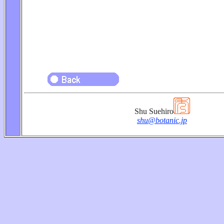
Shu Suehiro
shu@botanic.jp