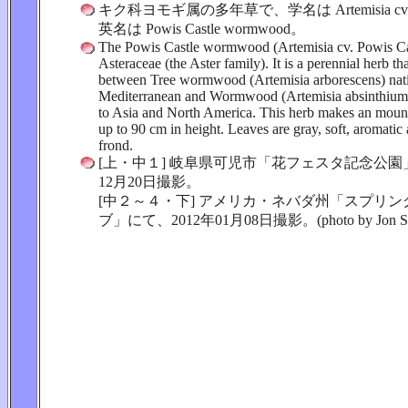
キク科ヨモギ属の多年草で、学名は Artemisia cv. Po
英名は Powis Castle wormwood。
The Powis Castle wormwood (Artemisia cv. Powis Cas
Asteraceae (the Aster family). It is a perennial herb tha
between Tree wormwood (Artemisia arborescens) nati
Mediterranean and Wormwood (Artemisia absinthium)
to Asia and North America. This herb makes an moun
up to 90 cm in height. Leaves are gray, soft, aromatic
frond.
[上・中１] 岐阜県可児市「花フェスタ記念公園」
12月20日撮影。
[中２～４・下] アメリカ・ネバダ州「スプリ
ブ」にて、2012年01月08日撮影。(photo by Jon Sue