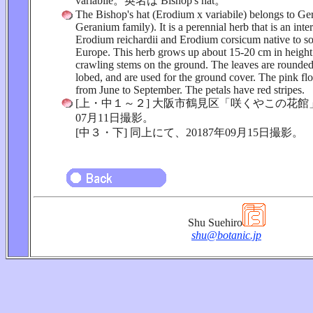
variabile。英名は Bishop's hat。
The Bishop's hat (Erodium x variabile) belongs to Ge
Geranium family). It is a perennial herb that is an inte
Erodium reichardii and Erodium corsicum native to s
Europe. This herb grows up about 15-20 cm in height
crawling stems on the ground. The leaves are rounde
lobed, and are used for the ground cover. The pink fl
from June to September. The petals have red stripes.
[上・中１～２] 大阪市鶴見区「咲くやこの花館」
07月11日撮影。
[中３・下] 同上にて、20187年09月15日撮影。
Shu Suehiro
shu@botanic.jp