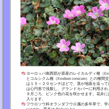
ヨーロッパ南西部が原産のレイカルディ種（Erodium r
とコルシクム種（Erodium corsicum）との
は１５～２０センチほどで、茎が地面を這って
は心円形で浅裂し、グランドカバーに利用され
９月ごろ、ピンク色の花を咲かせます。花弁に
入ります。
フウロソウ科オランダフウロ属の多年草で、学名は E