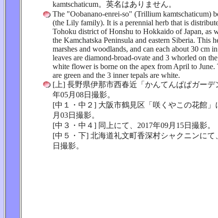
kamtschaticum。英名はありません。
The "Oobanano-enrei-so" (Trillium kamtschaticum) be
(the Lily family). It is a perennial herb that is distrib
Tohoku district of Honshu to Hokkaido of Japan, as w
the Kamchatska Peninsula and eastern Siberia. This h
marshes and woodlands, and can each about 30 cm in
leaves are diamond-broad-ovate and 3 whorled on the
white flower is borne on the apex from April to June. 
are green and the 3 inner tepals are white.
[上] 長野県伊那市西春近「かんてんぱぱガーデン
年05月08日撮影。
[中１・中２] 大阪市鶴見区「咲くやこの花館」にて
月03日撮影。
[中３・中４] 同上にて、2017年09月15日撮影。
[中５・下] 北海道礼文町香深村シャクニンにて、2
日撮影。