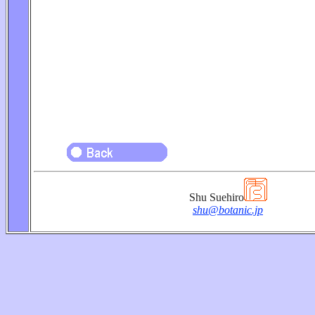
Shu Suehiro
shu@botanic.jp