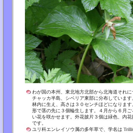
わが国の本州、東北地方北部から北海道それに
チャッカ半島、シベリア東部に分布しています
林内に生え、高さは３０センチほどになります
形で茎の先に３個輪生します。４月から６月ご
い花を咲かせます。外花披片３個は緑色、内花
です。
ユリ科エンレイソウ属の多年草で、学名は Trilli