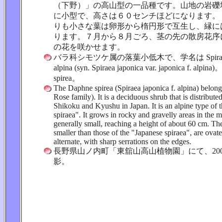
（下野）」の高山型の一品種です。山地の岩礫
に小型で、高さは６０センチほどになります。
りも小さな葉は卵形から楕円形で互生し、縁に
ります。７月から８月ごろ、茎の先の散房花序
の花を咲かせます。
バラ科シモツケ属の落葉小低木で、学名は Spiraea jap
alpina (syn. Spiraea japonica var. japonica f. al
spirea。
The Daphne spirea (Spiraea japonica f. alpina) belong
Rose family). It is a deciduous shrub that is distribut
Shikoku and Kyushu in Japan. It is an alpine type of 
spiraea". It grows in rocky and gravelly areas in the 
generally small, reaching a height of about 60 cm. Th
smaller than those of the "Japanese spiraea", are ovate 
alternate, with sharp serrations on the edges.
長野県山ノ内町「東舘山高山植物園」にて、2005
影。