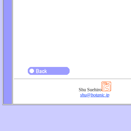
Shu Suehiro
shu@botanic.jp