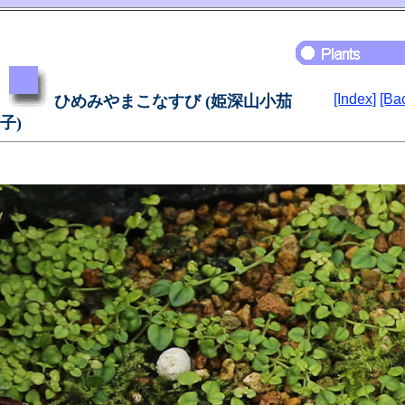
[Index]
[Ba
ひめみやまこなすび (姫深山小茄
子)