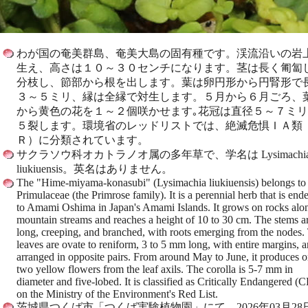
わが国の奄美群島、奄美大島の固有種です。渓流沿いの岩
生え、高さは１０～３０センチになります。茎は長く匍匐
分枝し、節部から根を出します。葉は卵円形から円腎形で
３～５ミリ、縁は全縁で対生します。５月から６月ごろ、
から黄色の花を１～２個咲かせます｡花冠は直径５～７ミ
５裂します。環境省のレッドリストでは、絶滅危惧ＩＡ類
Ｒ）に分類されています。
サクラソウ科オカトラノオ属の多年草で、学名は Lysimachi
liukiuensis。英名はありません。
The "Hime-miyama-konasubi" (Lysimachia liukiuensis) belongs to
Primulaceae (the Primrose family). It is a perennial herb that is end
to Amami Oshima in Japan's Amami Islands. It grows on rocks alo
mountain streams and reaches a height of 10 to 30 cm. The stems a
long, creeping, and branched, with roots emerging from the nodes.
leaves are ovate to reniform, 3 to 5 mm long, with entire margins, 
arranged in opposite pairs. From around May to June, it produces o
two yellow flowers from the leaf axils. The corolla is 5-7 mm in
diameter and five-lobed. It is classified as Critically Endangered (
on the Ministry of the Environment's Red List.
茨城県つくば市「つくば実験植物園」にて、2026年03月28