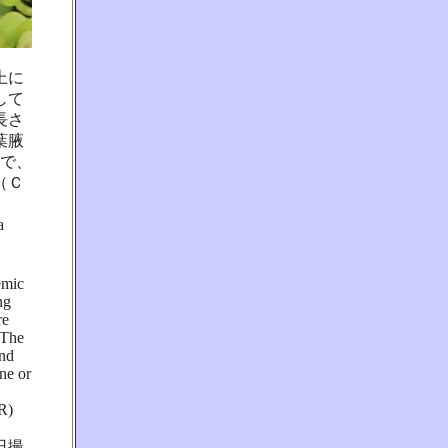
上に
して
長さ
葉腋
リで、
（Ｃ
a
emic
ng
re
 The
and
ne or
CR)
日撮