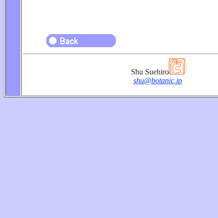
Shu Suehiro
shu@botanic.jp