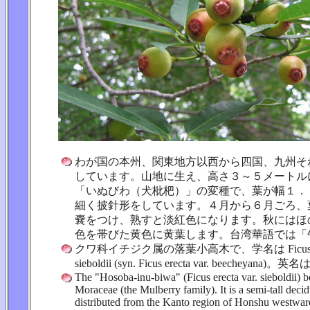
わが国の本州、関東地方以西から四国、九州そ
しています。山地に生え、高さ３～５メートル
「いぬびわ（犬枇杷）」の変種で、葉が幅１．
細く披針形をしています。４月から６月ごろ、
嚢をつけ、熟すと淡紅色になります。秋にはほ
色を帯びた黄色に黄葉します。台湾華語では「
クワ科イチジク属の落葉小高木で、学名は Ficus erec
sieboldii (syn. Ficus erecta var. beecheya
The "Hosoba-inu-biwa" (Ficus erecta var. sieboldii) b
Moraceae (the Mulberry family). It is a semi-tall decidu
distributed from the Kanto region of Honshu westwar