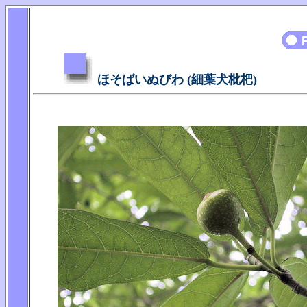
ほそばいぬびわ (細葉犬枇杷)