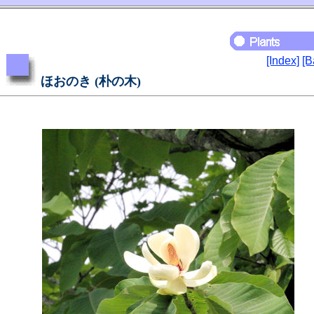
[Index]
[B
ほおのき (朴の木)