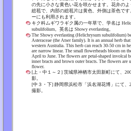
の先に小さな黄色い花を咲かせます。花弁のよ
総苞で、内部の総苞片は黄色、外側は茶色です
ーにも利用されます。
キク科ムギワラギク属の一年草で、学名は Helichr
subulifolium。英名は Showy everlasting。
The Showy everlasting (Helichrysum subulifolium) be
Asteraceae (the Atser family). It is an annual herb that 
western Australia. This herb can reach 30-50 cm in he
are narrow linear. The small flowerheads bloom on the
April to June. The flowers are petal-shaped involcal b
inner bracts and brown outer bracts. The flowers are u
flower.
[上・中１～２] 茨城県神栖市太田新町にて、200
影。
[中３・下] 静岡県浜松市「浜名湖花博」にて、20
撮影。