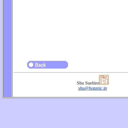
Shu Suehiro
shu@botanic.jp