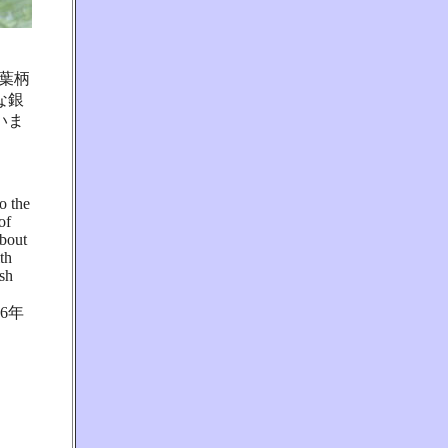
い葉柄
な銀
いま
o the
of
about
th
ish
6年