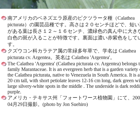
南アメリカのベネズエラ原産のピクツラータ種（Calathea
picturata）の園芸品種です。高さは２０センチほどで、短
がある葉は長さ１２～１６センチ、濃緑色の真ん中に大き
白色の斑が入ることが特徴です。裏面は濃い赤紫色をして
す。
クズウコン科カラテア属の常緑多年草で、学名は Calathea
picturata cv. Argentea。英名は Calathea 'Argentea'。
The Calathea 'Argentea' (Calathea picturata cv. Argentea) belongs t
family Marantaceae. It is an evergreen herb that is a garden variety 
the Calathea picturata, native to Venezuela in South America. It is 
20 cm tall, with short petiolate leaves 12-16 cm long, dark green wi
large silvery-white spots in the middle . The underside is dark redd
purple.
アメリカ・テキサス州「フォートワース植物園」にて、200
04月29日撮影。(photo by Jon Suehiro)