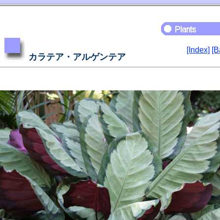
[Index]
[B
カラテア・アルゲンテア