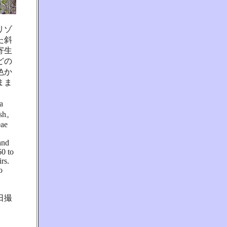
リゾ
た斜
寄生
どの
色か
まま
a
rush。
eae
and
60 to
irs.
o
日撮