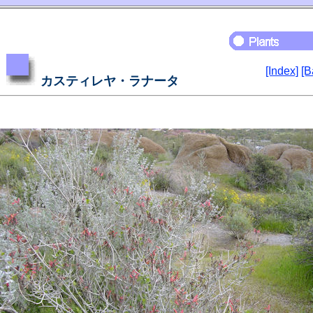
[Index]
[B
カスティレヤ・ラナータ