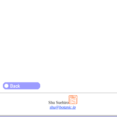
Shu Suehiro
shu@botanic.jp