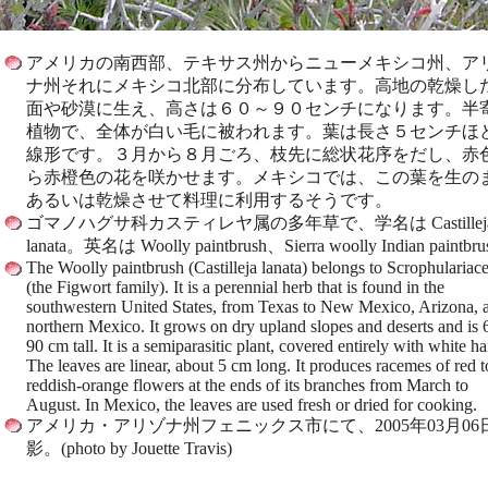
アメリカの南西部、テキサス州からニューメキシコ州、ア
ナ州それにメキシコ北部に分布しています。高地の乾燥し
面や砂漠に生え、高さは６０～９０センチになります。半
植物で、全体が白い毛に被われます。葉は長さ５センチほ
線形です。３月から８月ごろ、枝先に総状花序をだし、赤
ら赤橙色の花を咲かせます。メキシコでは、この葉を生の
あるいは乾燥させて料理に利用するそうです。
ゴマノハグサ科カスティレヤ属の多年草で、学名は Castillej
lanata。英名は Woolly paintbrush、Sierra woolly Indian paintb
The Woolly paintbrush (Castilleja lanata) belongs to Scrophulariac
(the Figwort family). It is a perennial herb that is found in the
southwestern United States, from Texas to New Mexico, Arizona, 
northern Mexico. It grows on dry upland slopes and deserts and is 
90 cm tall. It is a semiparasitic plant, covered entirely with white ha
The leaves are linear, about 5 cm long. It produces racemes of red t
reddish-orange flowers at the ends of its branches from March to
August. In Mexico, the leaves are used fresh or dried for cooking.
アメリカ・アリゾナ州フェニックス市にて、2005年03月06
影。(photo by Jouette Travis)