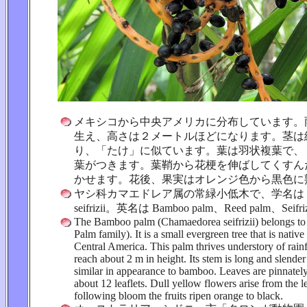
メキシコから中央アメリカに分布しています。
生え、高さは２メートルほどになります。茎は
り、「たけ」に似ています。葉は羽状複葉で、
葉がつきます。葉鞘から花梗を伸ばしてくすん
かせます。花後、果実はオレンジ色から黒色に
ヤシ科カマエドレア属の常緑小低木で、学名は Cham
seifrizii。英名は Bamboo palm、Reed palm、Seifriz
The Bamboo palm (Chamaedorea seifrizii) belongs to
Palm family). It is a small evergreen tree that is nativ
Central America. This palm thrives understory of rain
reach about 2 m in height. Its stem is long and slende
similar in appearance to bamboo. Leaves are pinnate
about 12 leaflets. Dull yellow flowers arise from the l
following bloom the fruits ripen orange to black.