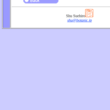
Shu Suehiro
shu@botanic.jp