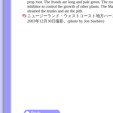
prop root. The fronds are long and pale green. The ro
inhibitor to control the growth of other plants. The M
steamed the trunks and ate the pith.
ニュージーランド・ウェストコースト地方ハー
2003年12月30日撮影。(photo by Jon Suehiro)