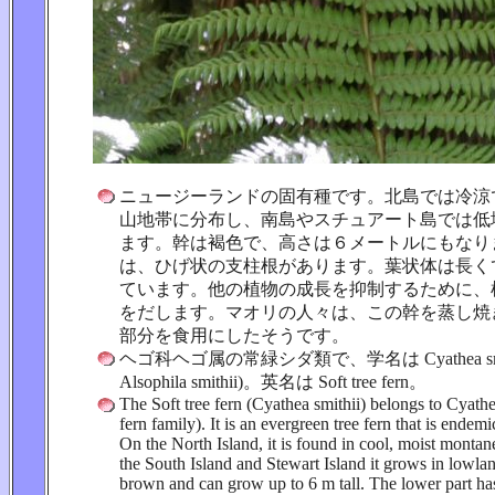
ニュージーランドの固有種です。北島では冷涼
山地帯に分布し、南島やスチュアート島では低
ます。幹は褐色で、高さは６メートルにもなり
は、ひげ状の支柱根があります。葉状体は長く
ています。他の植物の成長を抑制するために、
をだします。マオリの人々は、この幹を蒸し焼
部分を食用にしたそうです。
ヘゴ科ヘゴ属の常緑シダ類で、学名は Cyathea smithi
Alsophila smithii)。英名は Soft tree fern。
The Soft tree fern (Cyathea smithii) belongs to Cyath
fern family). It is an evergreen tree fern that is ende
On the North Island, it is found in cool, moist montan
the South Island and Stewart Island it grows in lowlan
brown and can grow up to 6 m tall. The lower part ha