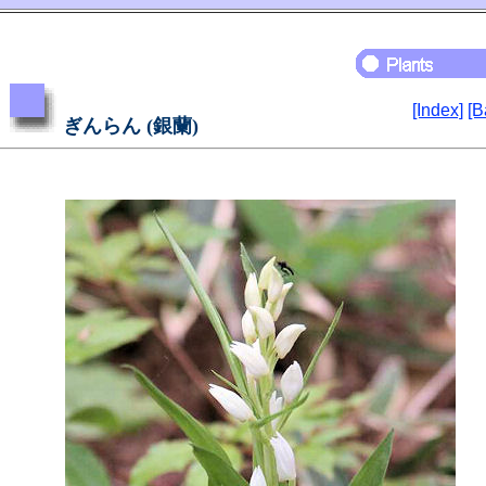
[Index]
[B
ぎんらん (銀蘭)