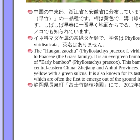
中国の中東部、浙江省と安徽省に分布していま
（早竹）」の一品種です。桿は黄色で、溝（線
す。しばしば早春に一番早く地面からでる、そ
ノコでも知られています。
イネ科マダケ属の常緑タケ類で、学名は Phyllostachys
viridisulcata。英名はありません。
The "Haugan zaozhu" (Phyllostachys praecox f. viridi
to Poaceae (the Grass family). It is an evergreen bamb
of "Early bamboo" (Phyllostachys praecox). This ba
central-eastern China; Zhejiang and Anhui Provinces.
yellow with a green sulcus. It is also known for its ta
which are often the first to emerge out of the ground i
静岡県長泉町「富士竹類植物園」にて、2012年0