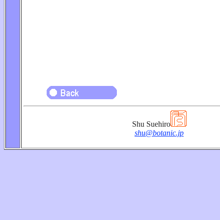
Shu Suehiro
shu@botanic.jp