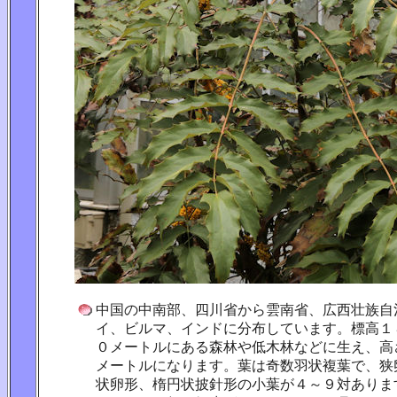
中国の中南部、四川省から雲南省、広西壮族自
イ、ビルマ、インドに分布しています。標高１
０メートルにある森林や低木林などに生え、高
メートルになります。葉は奇数羽状複葉で、狭
状卵形、楕円状披針形の小葉が４～９対ありま