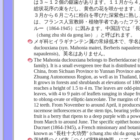
は３～１２個の鋸歯があります。１１月から４
総状花序の束をだし、黄色の花を咲かせます。
３月から６月ごろに粉白を帯びた深紫色に熟し
は、フランス人宣教師・植物学者であったフラ
ルー（1864-1945）に因みます。中国語では「
（chang zhu shi da gong lao）」と呼ばれます。
メギ科ヒイラギナンテン属の常緑低木で、学名は M
duclouxiana (syn. Mahonia mairei, Berberis napaulens
napaulensis)。英名はありません。
The Mahonia duclouxiana belongs to Berberidaceae (
family). It is a small evergreen tree that is distributed 
China, from Sichuan Province to Yunnan Province an
Zhuang Autonomous Region, as well as in Thailand, 
It grows in forests and shrublands at elevations of 1
reaches a height of 1.5 to 4 m. The leaves are odd-p
leaves, with 4 to 9 pairs of leaflets ranging in shape 
to oblong-ovate or elliptic-lanceolate. The margins of 
12 teeth. From November to around April, it produces 
racemose inflorescences at the stem tips, bearing yel
fruit is a berry that ripens to a deep purple with a po
from March to around June. The specific epithet hono
Ducruet (1864-1945), a French missionary and botanist
known as "長柱十大功勞" (chang zhu shi da gong la
茨城県つくば市「つくば実験植物園」にて、2026