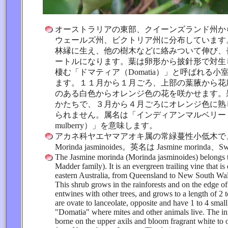
オーストラリアの東部、クイーンズランド州か
ウェールズ州、ビクトリア州に分布しています
林縁に生え、他の樹木などに絡みついて伸び、
ートルになります。葉は卵形から披針形で対生
棲む「ドマティア（Domatia）」と呼ばれる
ます。１１月から１月ごろ、上部の葉腋から花
のある白色からオレンジ色の花を咲かせます。
かたちで、３月から４月ごろにオレンジ色に熟
られません。属名は「インディアンマルベリー（In
mulberry）」を意味します。
アカネ科ヤエヤマアオキ属の常緑蔓性小低木で
Morinda jasminoides。英名は Jasmine morinda、Sw
The Jasmine morinda (Morinda jasminoides) belongs 
Madder family). It is an evergreen trailing vine that is 
eastern Australia, from Queensland to New South Wal
This shrub grows in the rainforests and on the edge of 
entwines with other trees, and grows to a length of 2 
are ovate to lanceolate, opposite and have 1 to 4 smal
"Domatia" where mites and other animals live. The in
borne on the upper axils and bloom fragrant white to 