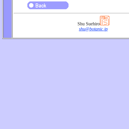
Shu Suehiro
shu@botanic.jp