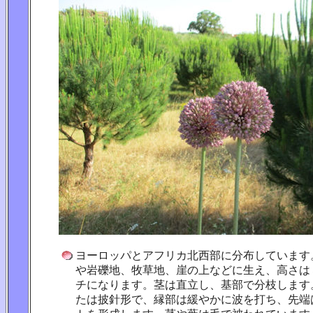
ヨーロッパとアフリカ北西部に分布しています
や岩礫地、牧草地、崖の上などに生え、高さは
チになります。茎は直立し、基部で分枝します
たは披針形で、縁部は緩やかに波を打ち、先端