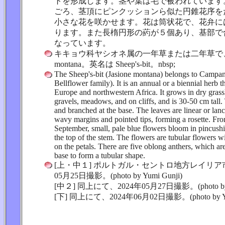
トを形成します。茎や葉は毛で被われています
ごろ、茎頂にピンクッションら似た円錐花序を
小さな花を咲かせます。花は筒状花で、花弁に
ります。また長楕円形の葯が５個あり、基部で
なっています。
キキョウ科ヤシオネ属の一年草または二年草で、学名
montana。英名は Sheep's-bit。nbsp;
The Sheep's-bit (Jasione montana) belongs to Campan
Bellflower family). It is an annual or a biennial herb th
Europe and northwestern Africa. It grows in dry grass
gravels, meadows, and on cliffs, and is 30-50 cm tall. 
and branched at the base. The leaves are linear or lanc
wavy margins and pointed tips, forming a rosette. Fr
September, small, pale blue flowers bloom in pincushi
the top of the stem. The flowers are tubular flowers w
on the petals. There are five oblong anthers, which ar
base to form a tubular shape.
[上・中１] ポルトガル・セントロ地方レイリア市
05月25日撮影。(photo by Yumi Gunji)
[中２] 同上にて、2024年05月27日撮影。(photo by Y
[下] 同上にて、2024年06月02日撮影。(photo by Yum