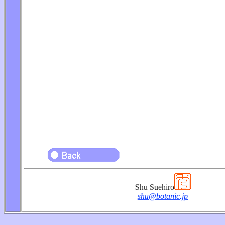
Shu Suehiro
shu@botanic.jp