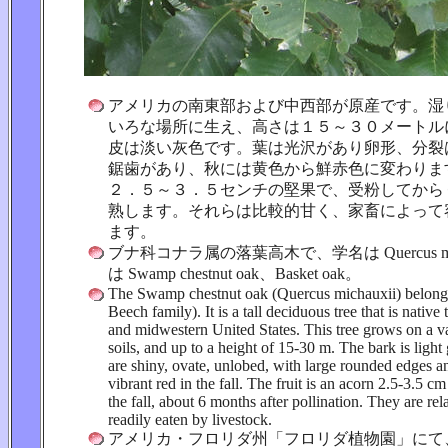
アメリカの南東部および中西部が原産です。湿
いろな場所に生え、高さは１５～３０メートル
皮は淡い灰色です。葉は光沢があり卵形、分裂
鋸歯があり、秋には黄色から鮮赤色に変わりま
２．５～３．５センチの堅果で、受粉してから
熟します。それらは比較的甘く、家畜によって
ます。
ブナ科コナラ属の落葉高木で、学名は Quercus mic
は Swamp chestnut oak、Basket oak。
The Swamp chestnut oak (Quercus michauxii) belongs
Beech family). It is a tall deciduous tree that is native
and midwestern United States. This tree grows on a va
soils, and up to a height of 15-30 m. The bark is light
are shiny, ovate, unlobed, with large rounded edges a
vibrant red in the fall. The fruit is an acorn 2.5-3.5 c
the fall, about 6 months after pollination. They are re
readily eaten by livestock.
アメリカ・フロリダ州「フロリダ植物園」にて、20