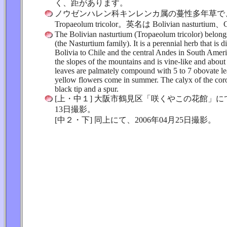
く、距があります。
ノウゼンハレン科キンレンカ属の蔓性多年草で
Tropaeolum tricolor。英名は Bolivian nasturtium
The Bolivian nasturtium (Tropaeolum tricolor) belong
(the Nasturtium family). It is a perennial herb that is d
Bolivia to Chile and the central Andes in South Ameri
the slopes of the mountains and is vine-like and abou
leaves are palmately compound with 5 to 7 obovate lea
yellow flowers come in summer. The calyx of the corol
black tip and a spur.
[上・中１] 大阪市鶴見区「咲くやこの花館」にて、
13日撮影。
[中２・下] 同上にて、2006年04月25日撮影。