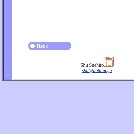
Shu Suehiro
shu@botanic.jp