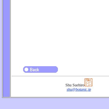
Shu Suehiro
shu@botanic.jp