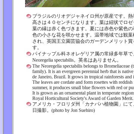
ブラジルのリオデジャネイロ州が原産です。熱
高さは４０センチになります。葉は紐状でロゼ
葉の縁は赤く色づきます。夏には赤色や紫色の
色の小さな花を咲かせます。温帯地域では観葉
され、英国王立園芸協会のガーデンメリット賞
す。
パイナップル科ネオレゲリア属の常緑多年草で
Neoregelia spectabilis。英名はありません。
The Neoregelia spectabilis belongs to Bromeliaceae (
family). It is an evergreen perennial herb that is native
de Janeiro, Brazil. It grows in tropical rainforests and 
The leaves are cordate and form rosettes with reddish
summer, it produces small blue flowers with red or pur
It is grown as an ornamental plant in temperate regio
Royal Horticultural Society's Award of Garden Merit
アメリカ・フロリダ州「カナパハ植物園」にて、20
日撮影。(photo by Jon Suehiro)