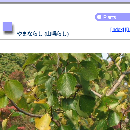
[Index]
[B
やまならし (山鳴らし)