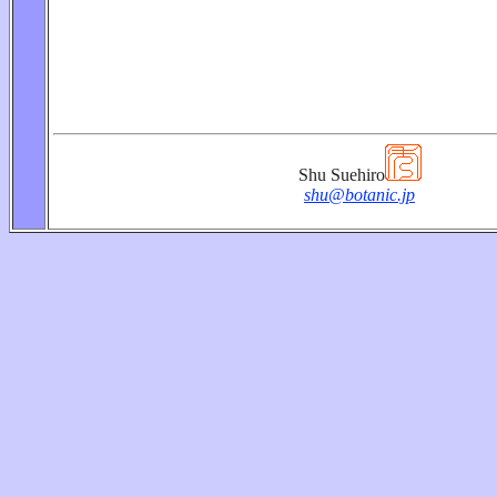
Shu Suehiro
shu@botanic.jp