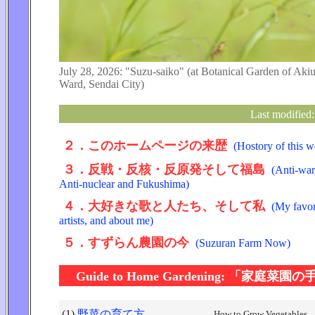
July 28, 2026: "Suzu-saiko" (at Botanical Garden of Akiu
Ward, Sendai City)
Last modified
２．このホームページの来歴
(Hostory of this w
３．反戦・反核・反原発そして福島
(Anti-war,
Anti-nuclear and Fukushima)
４．大好きな歌と人たち、そして私
(My favor
artists, and about me)
５．すずらん農園の今
(Suzuran Farm Now)
Guide to Home Gardening: 「家庭菜
(1)
野菜の育て方
How to Grow Vegetables