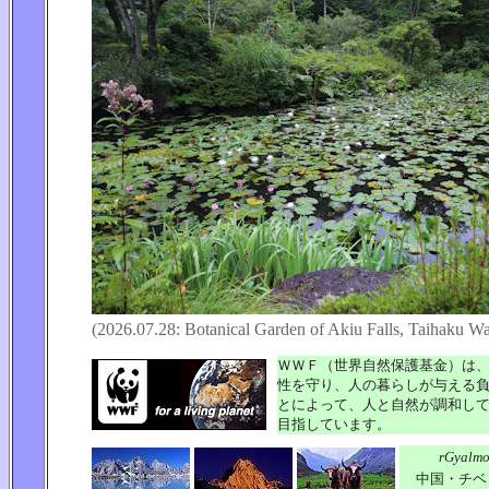
(2026.07.28: Botanical Garden of Akiu Falls, Taihaku Wa
ＷＷＦ（世界自然保護基金）は
性を守り、人の暮らしが与える
とによって、人と自然が調和し
目指しています。
rGyalm
中国・チベ