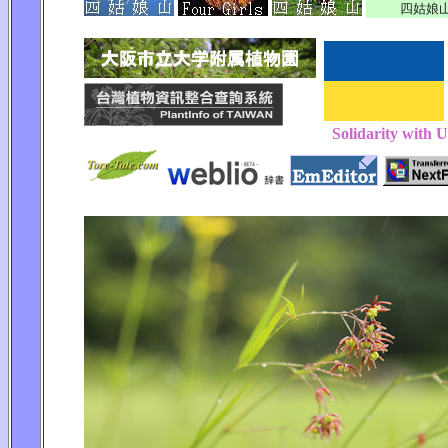
四姑娘
Solidarity with 