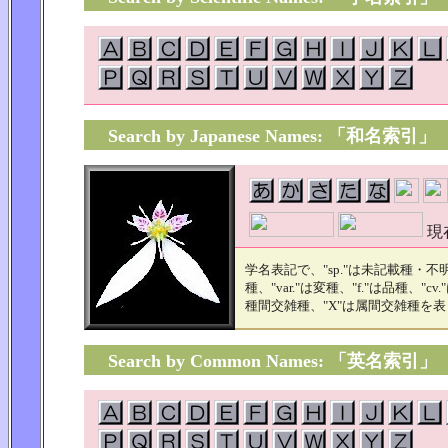
Search by Japanese Names: 「和名索引」
現在
学名表記で、"sp."は未記載種・不明種
種、"var."は変種、"f."は品種、"c
種間交雑種、"X"は属間交雑種を
Search by Common Names: 「英名索引」